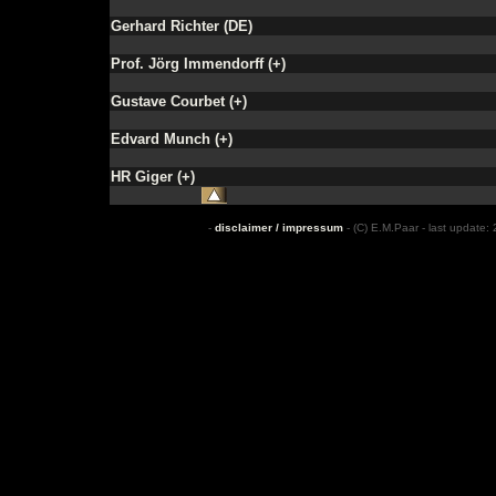
Gerhard Richter (DE)
Prof. Jörg Immendorff (+)
Gustave Courbet (+)
Edvard Munch (+)
HR Giger (+)
-
disclaimer / impressum
- (C) E.M.Paar - last update: